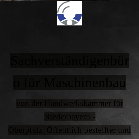
Sachverständigenbür
o für Maschinenbau
von der Handwerkskammer für
Niederbayern -
Oberpfalz Öffentlich bestellter und