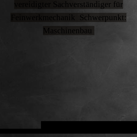
vereidigter Sachverständiger für
Feinwerkmechanik Schwerpunkt:
Maschinenbau